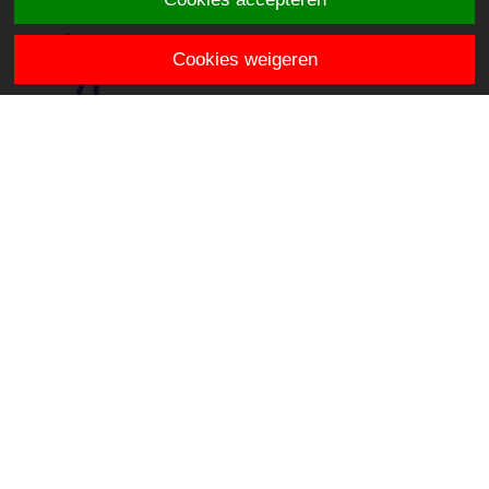
Cookies weigeren
OBS De Venen
Hooiweide 2
2811 JE Reeuwijk
directie.devenen@stichtingklasse.nl
0182-393873
Overig
Privacy & Cookies
Proclaimer