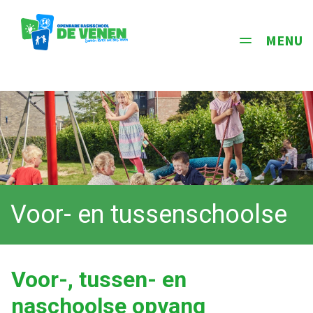
MENU
Toggle
navigati
Voor- en tussenschoolse
opvang
Voor-, tussen- en
naschoolse opvang