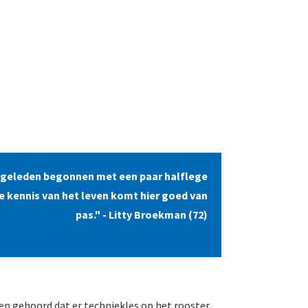
r geleden begonnen met een paar halflege
e kennis van het leven komt hier goed van
pas." - Litty Broekman (72)
ben gehoord dat er techniekles op het rooster