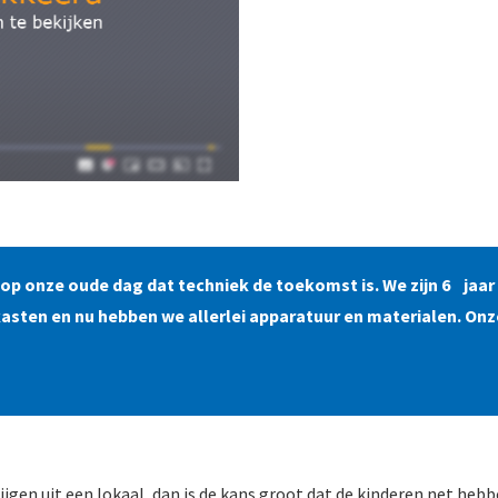
op onze oude dag dat techniek de toekomst is. We zijn 6 jaa
asten en nu hebben we allerlei apparatuur en materialen. Onz
ijgen uit een lokaal, dan is de kans groot dat de kinderen net heb