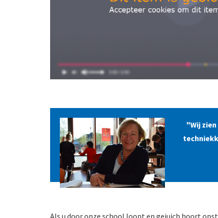
"Wij zien 
techniekk
Als u door onze school loopt en gejuich hoort opst