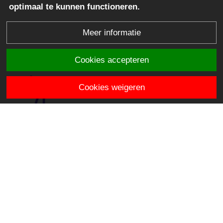
optimaal te kunnen functioneren.
Meer informatie
Cookies accepteren
Cookies weigeren
OBS De Venen
Hooiweide 2
2811 JE Reeuwijk
directie.devenen@stichtingklasse.nl